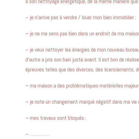
à son nettoyage énergétique, de la même manière que
– je n’arrive pas à vendre / louer mon bien immobilier ;
– je ne me sens pas bien dans un endroit de ma maison
– je veux nettoyer les énergies de mon nouveau bureau 
d’autre a pris son bain juste avant. Il est bon de réali
épreuves telles que des divorces, des licenciements, 
– ma maison a des problématiques matérielles majeures
– je note un changement marqué négatif dans ma vie de
– mes travaux sont bloqués ;
– ……………