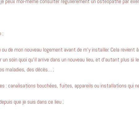
 je peux moi-même consulter régulièrement un ostéopathe par exe
 ;
ou de mon nouveau logement avant de m’y installer. Cela revient à c
ser un soin quoi qu’il arrive dans un nouveau lieu, et d’autant plus s
des maladies, des décès… ;
 : canalisations bouchées, fuites, appareils ou installations qui 
puis que je suis dans ce lieu ;