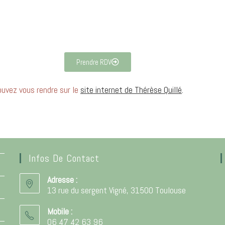
Prendre RDV
pouvez vous rendre sur le
site internet de Thérèse Quillé
.
Infos De Contact
Adresse :
13 rue du sergent Vigné, 31500 Toulouse
Mobile :
06 47 42 63 96